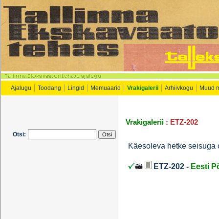
Ajalugu
Toodang
Lingid
Memuaarid
Vrakigalerii
Arhiivkogu
Muud 
Vrakigalerii
: ETZ-202
Otsi:
Käesoleva hetke seisuga
ETZ-202 -
Eesti 