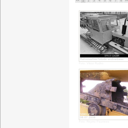
<<
1
2
3
4
5
6
7
8
>
Rahvusarhiivi fotode andmebaas
Foto: Viktor Rudko
08.07.2008
Foto: Reymo Paumees