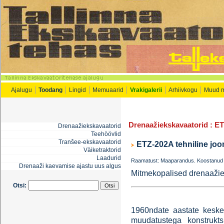
Ajalugu
Toodang
Lingid
Memuaarid
Vrakigalerii
Arhiivkogu
Muud 
Drenaažiekskavaatorid
: ET
Drenaažiekskavaatorid
Teehöövlid
Tranšee-ekskavaatorid
ETZ-202A tehniline joo
Väiketraktorid
Laadurid
Raamatust: Maaparandus. Koostanud J
Drenaaži kaevamise ajastu uus algus
Mitmekopalised drenaažie
Otsi:
1960ndate aastate keske
muudatustega konstrukt