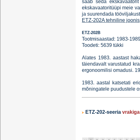
saab seda ekskavaatorit
ekskavaatoritüüpi meie vab
ja suurendada tööviljakust
ETZ-202A tehniline joonis
ETZ-202B
Tootmisaastad: 1983-198
Toodeti: 5639 tükki
Alates 1983. aastast ha
täiendavalt varustatud kr
ergonoomilisi omadusi. 19
1983. aastal katsetati er
mõningatele puudustele o
ETZ-202-seeria
vrakigal