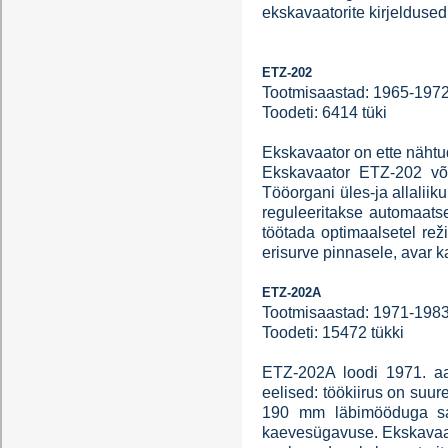
ekskavaatorite kirjeldused
ETZ-202
Tootmisaastad: 1965-197
Toodeti: 6414 tüki
Ekskavaator on ette nähtu
Ekskavaator ETZ-202 või
Tööorgani üles-ja allalii
reguleeritakse automaatse
töötada optimaalsetel rež
erisurve pinnasele, avar ka
ETZ-202A
Tootmisaastad: 1971-198
Toodeti: 15472 tükki
ETZ-202A loodi 1971. aas
eelised: töökiirus on suu
190 mm läbimööduga sav
kaevesügavuse. Ekskavaato